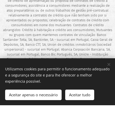
de crédito de apresentação ou proposta de contratos de crédito a
consumidores; assistência a consumidores mediante a realização de
atos preparatórios ou de outros trabalhos de gestão pré-contratual
relativamente a contratos de crédito que não tenham sido por si
apresentados ou propostos; celebração de contratos de crédito com
consumidores em nome dos mutuantes. Contratos de crédito
abrangidos: Crédito à habitação e crédito aos consumidores; Mutuantes
ou grupos com quem mantemos contratos de vinculação: Banco
Santander Totta, SA; Bankinter, SA - sucursal em Portugal; Caixa Geral de
Depósitos, SA; Banco CTT, SA; Union de créditos inmobiliários (sociedad
unipersonal) - sucursal em Portugal; Abanca Corpoación Bancaria, SA,
sucursal em Portugal; Banco Bic Português, SA; Unicre - Instituição
Financeira de Crédito, SA; Novo Banco, SA; BNI - Banco de negócios
internacional (Europa), SA; Cofidis, S.A; SICAM – Caixa Central e Caixas
Utilizamos cookies para permitir o funcionamento adequado
de Crédito Agrícola Mútuo. A DS Intermediários de Crédito é uma marca
detida pela Decisões e Soluções – Intermediários de Crédito, Lda.
e a segurança do site e para lhe oferecer a melhor
experiência possível.
Resolução de Conflitos: CICAP – https://www.cicap.pt | CNIACC –
https://www.cniaacc.pt/
Aceitar apenas o necessário
Aceitar tudo
Desenvolvido por
Webnode
Cookies
Crie o seu site grátis!