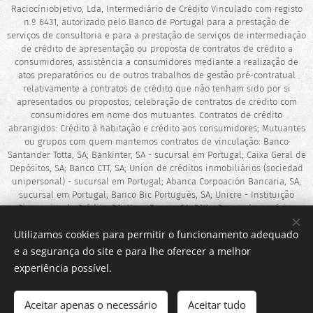
objetivo de encontrar as melhores
Raciocíniobjetivo, Lda, Intermediário de Crédito Vinculado com registo
n.º 6431, autorizado pelo Banco de Portugal para a prestação de
soluções para os nossos clientes e,
serviços de consultoria e para a prestação de serviços de intermediação
apresentamos propostas ajustadas
de crédito de apresentação ou proposta de contratos de crédito a
consumidores; assistência a consumidores mediante a realização de
ao perfil de cada cliente.
atos preparatórios ou de outros trabalhos de gestão pré-contratual
O cliente não perde tempo com
relativamente a contratos de crédito que não tenham sido por si
apresentados ou propostos; celebração de contratos de crédito com
burocracias.
consumidores em nome dos mutuantes. Contratos de crédito
abrangidos: Crédito à habitação e crédito aos consumidores; Mutuantes
O nossos serviço é gratuito para o
ou grupos com quem mantemos contratos de vinculação: Banco
cliente.
Santander Totta, SA; Bankinter, SA - sucursal em Portugal; Caixa Geral de
Depósitos, SA; Banco CTT, SA; Union de créditos inmobiliários (sociedad
Fazemos uma explicação
unipersonal) - sucursal em Portugal; Abanca Corpoación Bancaria, SA,
detalhada de todas as propostas
sucursal em Portugal; Banco Bic Português, SA; Unicre - Instituição
Financeira de Crédito, SA; Novo Banco, SA; BNI - Banco de negócios
recebidas.
internacional (Europa), SA; Cofidis, S.A; SICAM – Caixa Central e Caixas
Utilizamos cookies para permitir o funcionamento adequado
de Crédito Agrícola Mútuo. A DS Intermediários de Crédito é uma marca
Prestamos um acompanhamento
detida pela Decisões e Soluções – Intermediários de Crédito, Lda.
e a segurança do site e para lhe oferecer a melhor
personalizado
experiência possível.
Resolução de Conflitos: CICAP – https://www.cicap.pt | CNIACC –
https://www.cniaacc.pt/
Aceitar apenas o necessário
Aceitar tudo
Desenvolvido por
Webnode
Cookies