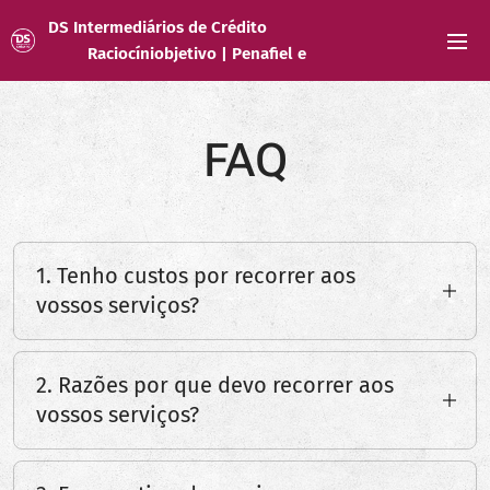
DS Intermediários de Crédito
Raciocíniobjetivo | Penafiel e
Gandra
FAQ
1. Tenho custos por recorrer aos
vossos serviços?
Os nossos serviços são gratuitos para os
cliente.
2. Razões por que devo recorrer aos
vossos serviços?
O Intermediário de Crédito Vinculado está
proibido de receber ou entregar quaisquer
Num único sítio poderá ter várias
valores relacionados com a formação, a