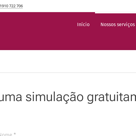
1910 722 706
ito
Início
Nossos serviços
uma simulação gratuita
Nome