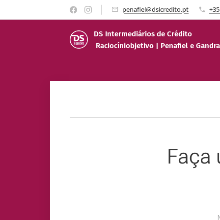
penafiel@dsicredito.pt
+35
DS Intermediários de Créd
Raciocíniobjetivo | Penafiel e Gandra
Faça 